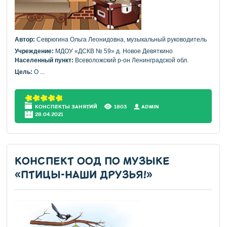
Автор:
Севрюгина Ольга Леонидовна, музыкальный руководитель
Учреждение:
МДОУ «ДСКВ № 59» д. Новое Девяткино
Населенный пункт:
Всеволожский р-он Ленинградской обл.
Цель:
О
...
КОНСПЕКТЫ ЗАНЯТИЙ
1803
АDMIN
28.04.2021
КОНСПЕКТ ООД ПО МУЗЫКЕ
«ПТИЦЫ-НАШИ ДРУЗЬЯ!»