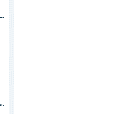
ля
ать