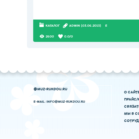
КАТАЛОГ
АDMIN
(03.06.2015)
E
2600
0.0
/
0
@MUZ-RUKDOU.RU
О САЙТ
ПРАЙС/
E-MAIL: INFO@MUZ-RUKDOU.RU
СВЯЗАТ
МЫ В С
СОТРУД