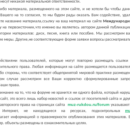
 несут никакой материальной ответственности.
 материала, размещенного на этом сайте, и не хотели бы чтобы дан
Вашего на то согласия, то мы будем рады оказать Вам содействие, уда
ите название материала,ссылку на ваш материал на сайте
Международн
у на первоисточник,что именно вы являетесь автором данной публикаци
егории материалов: диск, песня, книга или пособие. Мы рассмотрим в
е меры. Другие,не соответствующие форме заявки вопросы рассматриват
ствиями пользователей, которые могут повторно размещать ссылки
тельного права. Любая информация на сайте размещается пользовате
ибо стороны, что соответствует общепринятой мировой практике размеще
ом случае рассмотрим все Ваши корректно сформулированные запр
Ваши права.
ание на то, что на форуме не хранится ни одного файла, который нару
сайт, это всего лишь набор новостей и ссылок от посетителей сайта и дру
muz-rukdou.ru/forum
авторского права на страницах сайта
указывают
mu
 Интернет, не находящиеся на ресурсах, подконтрольных
агает информацией о правомерности опубликования этих материалов. 
пр. объекты размещены в ознакомительных целях.