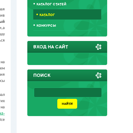
КАТАЛОГ СТАТЕЙ
ная
КАТАЛОГ
лив
ый
КОНКУРСЫ
и,а
ашу
ься
ВХОД НА САЙТ
 на
лем
ния
ПОИСК
осы
шал
гих
 на
z-
Все