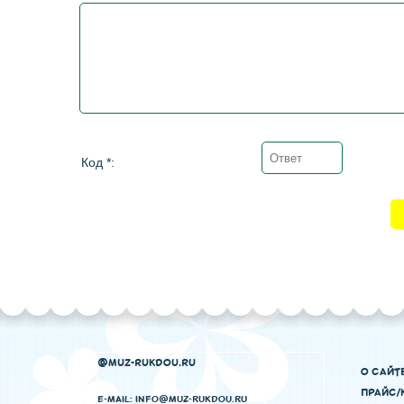
Код *:
@MUZ-RUKDOU.RU
О САЙТ
ПРАЙС/
E-MAIL: INFO@MUZ-RUKDOU.RU