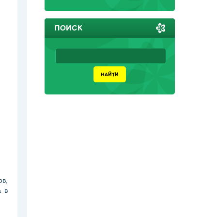
ПОИСК
в,
а в