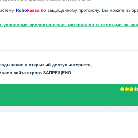
систему
Robo
kassa
по защищенному протоколу. Вы можете выбр
с условиями предоставления материалов и ответами на час
ладывание в открытый доступ интернета,
риалов сайта строго ЗАПРЕЩЕНО.