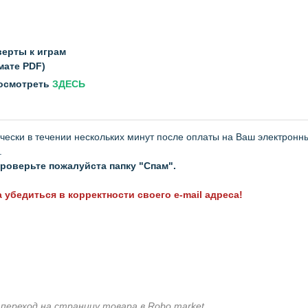
верты к играм
мате PDF)
посмотреть
ЗДЕСЬ
чески в течении нескольких минут после оплаты на Ваш электронн
а.
 проверьте пожалуйста папку "Спам".
 убедиться в корректности своего e-mail адреса!
р
переход на страницу товара в Robo.market