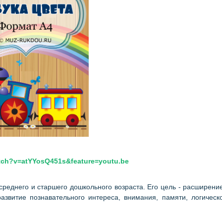
tch?v=atYYosQ451s&feature=youtu.be
 среднего и старшего дошкольного возраста. Его цель - расширени
азвитие познавательного интереса, внимания, памяти, логическ