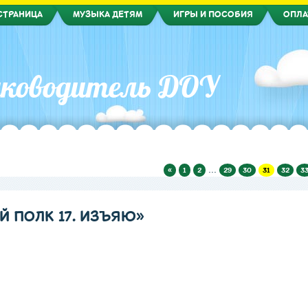
СТРАНИЦА
МУЗЫКА ДЕТЯМ
ИГРЫ И ПОСОБИЯ
ОПЛА
ководитель ДОУ
...
«
1
2
29
30
31
32
3
 ПОЛК 17. ИЗЪЯЮ»