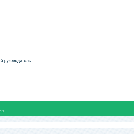
й руководитель
019